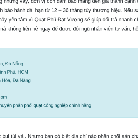
 những vậy, đơn vị còn đảm bảo mang đến giá thành cạnh t
ch bảo hành dài hạn từ 12 – 36 tháng tùy thương hiệu. Nếu 
 hãy yên tâm vì Quạt Phú Đạt Vượng sẽ giúp đổi trả nhanh c
mà không liên hệ ngay để được đội ngũ nhân viên tư vấn, hỗ
n, Đà Nẵng
Bình Phú, HCM
n Hòa, Đà Nẵng
.com
uyên phân phối quạt công nghiệp chính hãng
bụi túi vải. Nhưng bạn có biết địa chỉ nào phân phối sản p