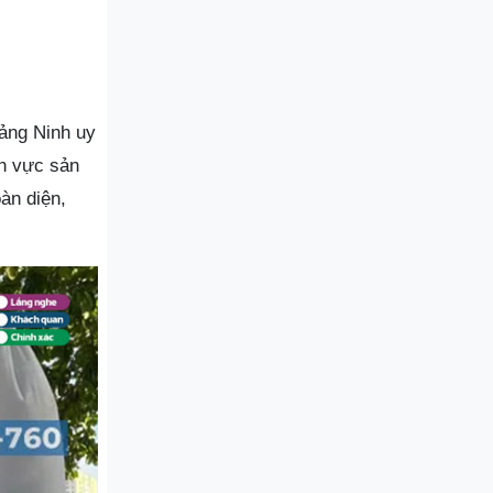
ảng Ninh uy
nh vực sản
àn diện,