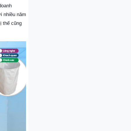
 doanh
ới nhiều năm
ị thế cũng