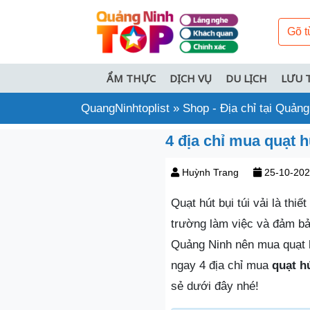
ẨM THỰC
DỊCH VỤ
DU LỊCH
LƯU 
QuangNinhtoplist
»
Shop - Địa chỉ tại Quảng
4 địa chỉ mua quạt h
Huỳnh Trang
25-10-20
Quạt hút bụi túi vải là thi
trường làm việc và đảm bả
Quảng Ninh nên mua quạt h
ngay 4 địa chỉ mua
quạt hú
sẻ dưới đây nhé!