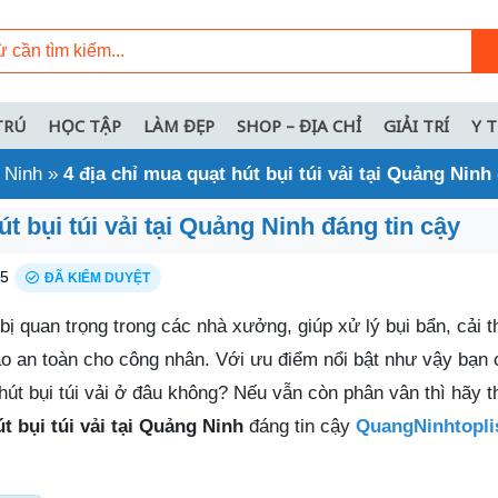
TRÚ
HỌC TẬP
LÀM ĐẸP
SHOP – ĐỊA CHỈ
GIẢI TRÍ
Y 
 Ninh
»
4 địa chỉ mua quạt hút bụi túi vải tại Quảng Ninh
út bụi túi vải tại Quảng Ninh đáng tin cậy
25
ĐÃ KIỂM DUYỆT
ết bị quan trọng trong các nhà xưởng, giúp xử lý bụi bẩn, cải 
o an toàn cho công nhân. Với ưu điểm nổi bật như vậy bạn c
út bụi túi vải ở đâu không? Nếu vẫn còn phân vân thì hãy 
t bụi túi vải tại Quảng Ninh
đáng tin cậy
QuangNinhtopli