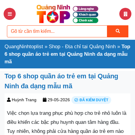
QuangNinhtoplist
»
Shop - Địa chỉ tại Quảng Ninh
»
Top
6 shop quần áo trẻ em tại Quảng Ninh đa dạng mẫu
mã
Top 6 shop quần áo trẻ em tại Quảng
Ninh đa dạng mẫu mã
Huỳnh Trang
29-05-2026
ĐÃ KIỂM DUYỆT
Việc chọn lựa trang phục phù hợp cho trẻ nhỏ luôn là
điều khiến các bậc phụ huynh quan tâm hàng đầu.
Tuy nhiên, không phải cửa hàng quần áo trẻ em nào