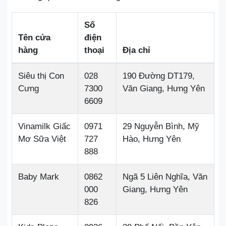
Số
Tên cửa
điện
hàng
thoại
Địa chỉ
Siêu thị Con
028
190 Đường DT179,
Cưng
7300
Văn Giang, Hưng Yên
6609
Vinamilk Giấc
0971
29 Nguyễn Bình, Mỹ
Mơ Sữa Việt
727
Hào, Hưng Yên
888
Baby Mark
0862
Ngã 5 Liên Nghĩa, Văn
000
Giang, Hưng Yên
826