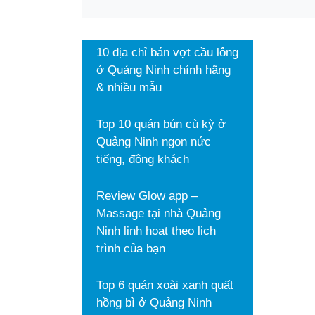
10 địa chỉ bán vợt cầu lông
ở Quảng Ninh chính hãng
& nhiều mẫu
Top 10 quán bún cù kỳ ở
Quảng Ninh ngon nức
tiếng, đông khách
Review Glow app –
Massage tại nhà Quảng
Ninh linh hoạt theo lịch
10 địa ch
trình của bạn
nhiều mẫ
Top 6 quán xoài xanh quất
Cầu lông l
hồng bì ở Quảng Ninh
thích nhờ t