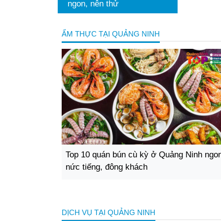
ngon, nên thử
nghiệm tốt 
ẨM THỰC TẠI QUẢNG NINH
Top 10 quán bún cù kỳ ở Quảng Ninh ngo
nức tiếng, đông khách
DỊCH VỤ TẠI QUẢNG NINH