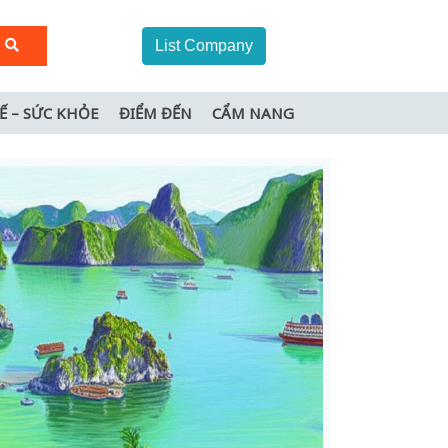
List Company
TẾ – SỨC KHỎE
ĐIỂM ĐẾN
CẨM NANG