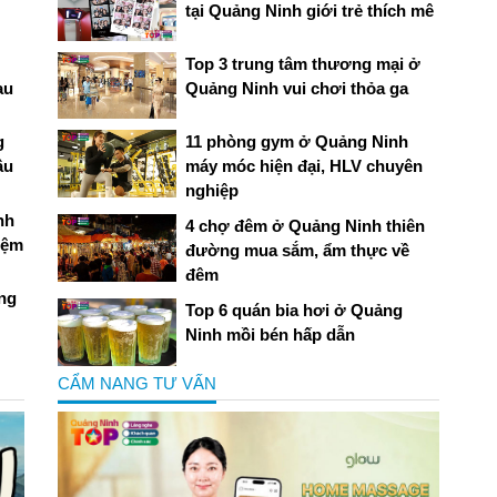
tại Quảng Ninh giới trẻ thích mê
Top 3 trung tâm thương mại ở
au
Quảng Ninh vui chơi thỏa ga
g
11 phòng gym ở Quảng Ninh
âu
máy móc hiện đại, HLV chuyên
nghiệp
nh
4 chợ đêm ở Quảng Ninh thiên
iệm
đường mua sắm, ẩm thực về
đêm
ảng
Top 6 quán bia hơi ở Quảng
Ninh mồi bén hấp dẫn
CẨM NANG TƯ VẤN