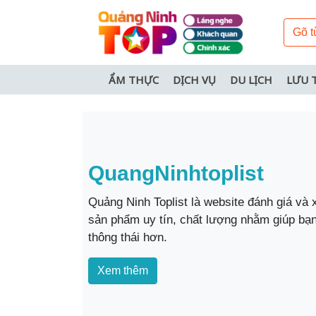
ẨM THỰC
DỊCH VỤ
DU LỊCH
LƯU 
QuangNinhtoplist
Quảng Ninh Toplist là website đánh giá và 
sản phẩm uy tín, chất lượng nhằm giúp bạn
thông thái hơn.
Xem thêm