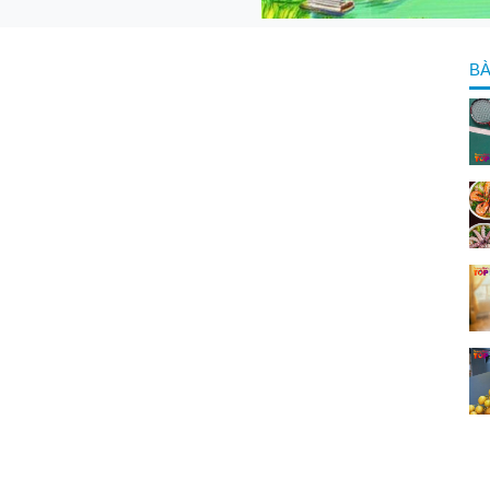
BÀ
ỉ bán vợt cầu lông ở Quảng Ninh chính hãng &
u
à một trong những môn thể thao được nhiều người yêu
ính linh hoạt, dễ tập luyện. Tuy nhiên, để có những trải