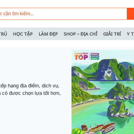
TRÚ
HỌC TẬP
LÀM ĐẸP
SHOP – ĐỊA CHỈ
GIẢI TRÍ
Y 
xếp hạng địa điểm, dịch vụ,
 có được chọn lựa tốt hơn,