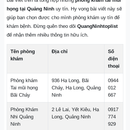
Bài viết trên là tổng hợp những
phòng khám tai mũi
họng tại Quảng Ninh
uy tín. Hy vọng bài viết này sẽ
giúp bạn chọn được cho mình phòng khám uy tín để
khám bệnh. Đừng quên theo dõi
QuangNinhtoplist
để nhận thêm nhiều thông tin hữu ích.
Tên phòng
Địa chỉ
Số
khám
điện
thoại
Phòng khám
936 Hạ Long, Bãi
0944
Tai mũi họng
Cháy, Hạ Long, Quảng
012
Bãi Cháy
Ninh
667
Phòng Khám
2 Lê Lai, Yết Kiêu, Hạ
0917
Nhi Quảng
Long, Quảng Ninh
774
Ninh
929