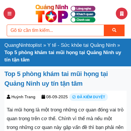
QuangNinhtoplist
»
Y tế - Sức khỏe tại Quảng Ninh
»
Top 5 phòng khám tai mũi họng tại Quảng Ninh uy
tín tận tâm
Top 5 phòng khám tai mũi họng tại
Quảng Ninh uy tín tận tâm
Huỳnh Trang
08-09-2025
ĐÃ KIỂM DUYỆT
Tai mũi họng là một trong những cơ quan đóng vai trò
quan trọng trên cơ thể. Chính vì thế mà nếu một
trong những cơ quan này gặp vấn đề thì bạn phải nên