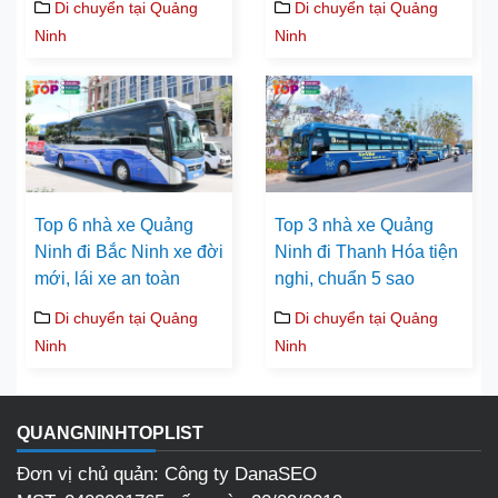
Di chuyển tại Quảng
Di chuyển tại Quảng
Ninh
Ninh
Top 6 nhà xe Quảng
Top 3 nhà xe Quảng
Ninh đi Bắc Ninh xe đời
Ninh đi Thanh Hóa tiện
mới, lái xe an toàn
nghi, chuẩn 5 sao
Di chuyển tại Quảng
Di chuyển tại Quảng
Ninh
Ninh
QUANGNINHTOPLIST
Đơn vị chủ quản: Công ty DanaSEO