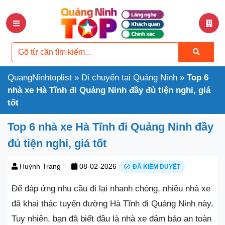
QuangNinhtoplist
»
Di chuyển tại Quảng Ninh
»
Top 6
nhà xe Hà Tĩnh đi Quảng Ninh đầy đủ tiện nghi, giá
tốt
Top 6 nhà xe Hà Tĩnh đi Quảng Ninh đầy
đủ tiện nghi, giá tốt
Huỳnh Trang
08-02-2026
ĐÃ KIỂM DUYỆT
Để đáp ứng nhu cầu đi lại nhanh chóng, nhiều nhà xe
đã khai thác tuyến đường Hà Tĩnh đi Quảng Ninh này.
Tuy nhiên, bạn đã biết đâu là nhà xe đảm bảo an toàn