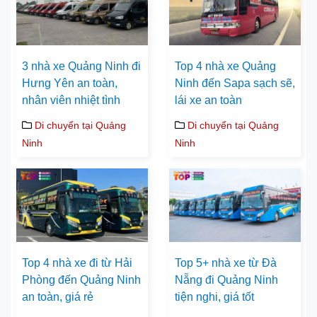
3 nhà xe Quảng Ninh đi
Top 4 nhà xe Quảng
Hưng Yên an toàn,
Ninh đến Sapa sạch sẽ,
nhân viên nhiệt tình
lái xe an toàn
Di chuyển tại Quảng
Di chuyển tại Quảng
Ninh
Ninh
Top 4 nhà xe đi từ Hải
Top 5+ nhà xe từ Đà
Phòng đến Quảng Ninh
Nẵng đi Quảng Ninh
an toàn, giá rẻ
tiện nghi, giá tốt