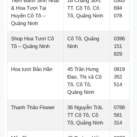
Tiệm Bánh Sinh Nhật
16 Chàng Sơn,
0363
& Hoa Tươi Tại
TT. Cô Tô, Cô
694
Huyện Cô Tô –
Tô, Quảng Ninh
078
Quảng Ninh
Shop Hoa Tươi Cô
Cô Tô, Quảng
0396
Tô – Quảng Ninh
Ninh
151
829
Hoa tươi Bảo Hân
45 Trần Hưng
0819
Đạo, Thị xã Cô
352
Tô, Cô Tô,
514
Quảng Ninh
Thanh Thảo Flower
36 Nguyễn Trãi,
0788
TT Cô Tô, Cô
581
Tô, Quảng Ninh
314