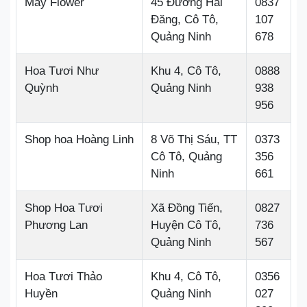
Mây Flower
45 Đường Hải
0837
Đăng, Cô Tô,
107
Quảng Ninh
678
Hoa Tươi Như
Khu 4, Cô Tô,
0888
Quỳnh
Quảng Ninh
938
956
Shop hoa Hoàng Linh
8 Võ Thị Sáu, TT
0373
Cô Tô, Quảng
356
Ninh
661
Shop Hoa Tươi
Xã Đồng Tiến,
0827
Phương Lan
Huyện Cô Tô,
736
Quảng Ninh
567
Hoa Tươi Thảo
Khu 4, Cô Tô,
0356
Huyền
Quảng Ninh
027