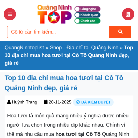
QuangNinhtoplist
»
Shop - Địa chỉ tại Quảng Ninh
»
Top
10 địa chỉ mua hoa tươi tại Cô Tô Quảng Ninh đẹp,
giá rẻ
Top 10 địa chỉ mua hoa tươi tại Cô Tô
Quảng Ninh đẹp, giá rẻ
Huỳnh Trang
20-11-2025
ĐÃ KIỂM DUYỆT
Hoa tươi là món quà mang nhiều ý nghĩa được nhiều
người lựa chọn trong nhiều dịp khác nhau. Chính vì
thế mà nhu cầu mua
hoa tươi tại Cô Tô
Quảng Ninh