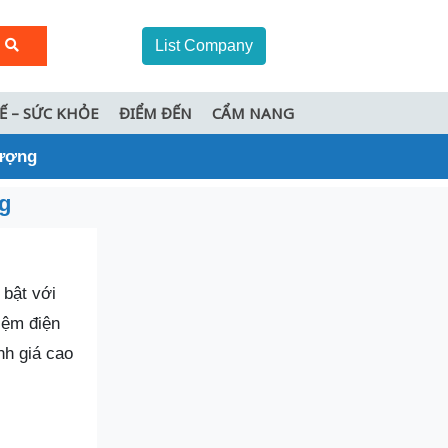
List Company
TẾ – SỨC KHỎE
ĐIỂM ĐẾN
CẨM NANG
lượng
ng
 bật với
kiệm điện
nh giá cao