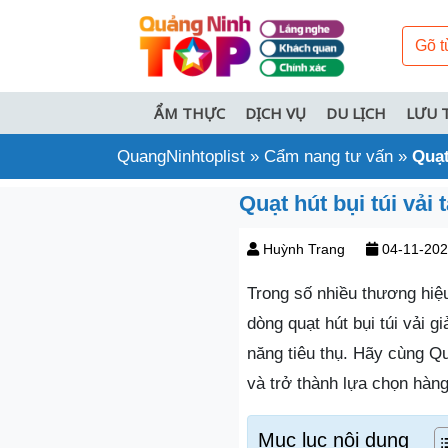
ẨM THỰC
DỊCH VỤ
DU LỊCH
LƯU 
QuangNinhtoplist
»
Cẩm nang tư vấn
»
Quạt
Quạt hút bụi túi vải
Huỳnh Trang
04-11-20
Trong số nhiều thương hiệ
dòng quạt hút bụi túi vải g
năng tiêu thụ. Hãy cùng Q
và trở thành lựa chọn hàng
Mục lục nội dung