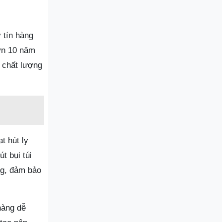
 tín hàng
hơn 10 năm
 chất lượng
t hút ly
t bụi túi
ng, đảm bảo
hàng dễ