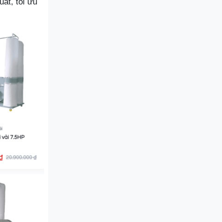
uất, tối ưu