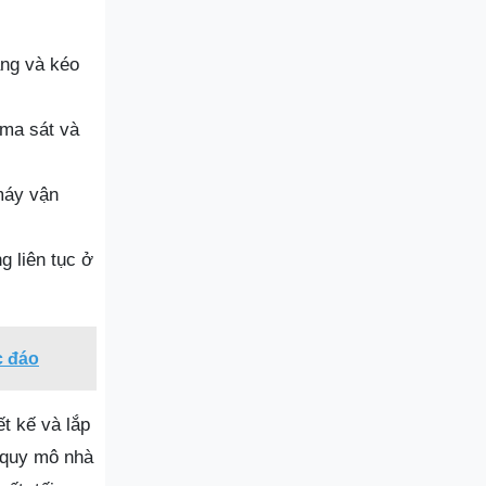
ăng và kéo
 ma sát và
máy vận
g liên tục ở
c đáo
t kế và lắp
 quy mô nhà