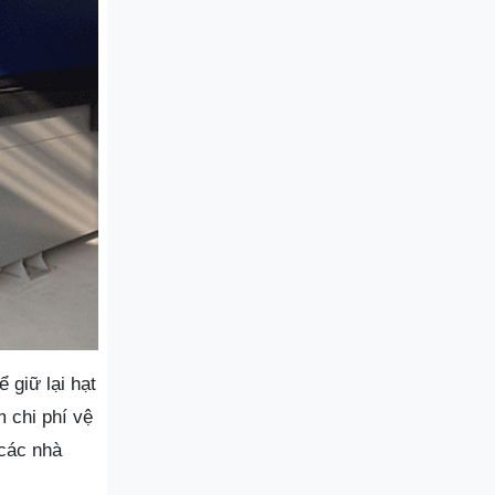
 giữ lại hạt
m chi phí vệ
 các nhà