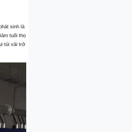
hát sinh là
iảm tuổi thọ
 túi vải trở