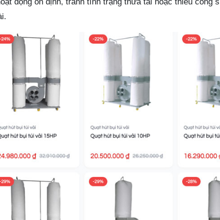
ạt động ổn định, tránh tình trạng thừa tải hoặc thiếu công s
i.