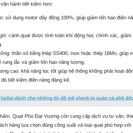
 vận hành tiết kiệm hơn:
o: sử dụng motor dây đồng 100%, giúp giảm tổn hao điện n
 gió: cánh quạt được tính toán khí động học chính xác, giảm
g.
 vững: thân vỏ bằng thép SS400, inox hoặc thép 16Mn, giúp 
ế rung lắc và giảm tổn hao năng lượng.
lượng cao: khả năng lọc tốt giúp hệ thống không phải hoạt độn
 đó tiết kiệm điện năng đáng kể.
oplist dành cho những tín đồ mê check-in quán cà phê độ
phẩm, Quạt Phú Đạt Vượng còn cung cấp dịch vụ tư vấn, thiế
hách hàng lựa chọn đúng công suất và loại quạt phù hợp với