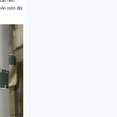
 tạo nên
uyên môn đội