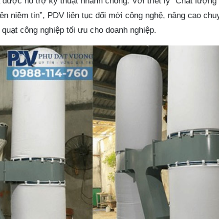
được hỗ trợ kỹ thuật nhanh chóng. Với triết lý “Chất lượng
nên niềm tin”, PDV liên tục đổi mới công nghệ, nâng cao ch
 quạt công nghiệp tối ưu cho doanh nghiệp.