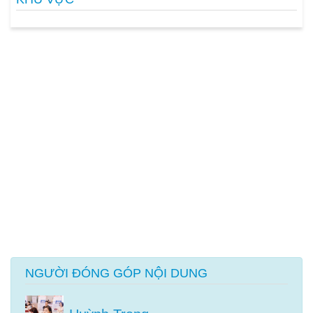
NGƯỜI ĐÓNG GÓP NỘI DUNG