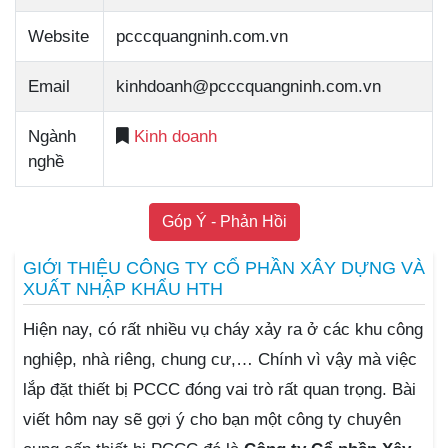
Website
pcccquangninh.com.vn
Email
kinhdoanh@pcccquangninh.com.vn
Ngành
Kinh doanh
nghề
Góp Ý - Phản Hồi
GIỚI THIỆU CÔNG TY CỔ PHẦN XÂY DỰNG VÀ
XUẤT NHẬP KHẨU HTH
Hiện nay, có rất nhiều vụ cháy xảy ra ở các khu công
nghiệp, nhà riêng, chung cư,… Chính vì vậy mà việc
lắp đặt thiết bị PCCC đóng vai trò rất quan trọng. Bài
viết hôm nay sẽ gợi ý cho bạn một công ty chuyên